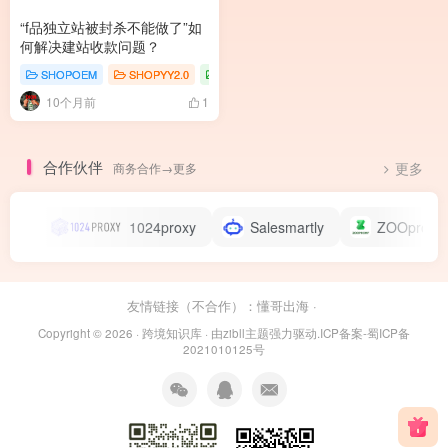
“f品独立站被封杀不能做了”如
何解决建站收款问题？
SHOPOEM
SHOPYY2.0
独立站知识
10个月前
1
合作伙伴
商务合作→更多
更多
1024proxy
Salesmartly
ZOOproxy
友情链接（不合作）：
懂哥出海
·
Copyright © 2026 ·
跨境知识库
· 由
zibll主题
强力驱动.
ICP备案-蜀ICP备
2021010125号