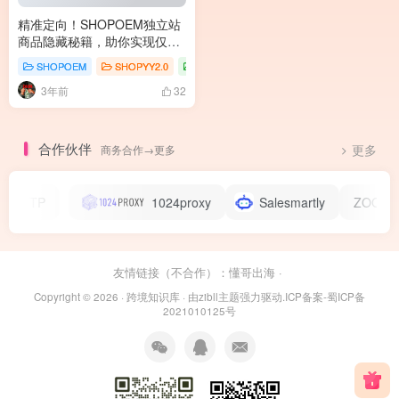
精准定向！SHOPOEM独立站
商品隐藏秘籍，助你实现仅对
特定目标用户开放访问！
隐藏
SHOPOEM
SHOPYY2.0
插件商城
商品指定用户可见
3年前
32
合作伙伴
商务合作→更多
更多
HTTP
1024proxy
Salesmartly
ZOOprox
友情链接（不合作）：
懂哥出海
·
Copyright © 2026 ·
跨境知识库
· 由
zibll主题
强力驱动.
ICP备案-蜀ICP备
2021010125号