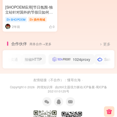
[SHOPOEM应用]节日氛围-独
立站针对国外的节假日如何配
置网站的节日特效氛围？
SHOPOEM
插件商城
2年前
0
合作伙伴
商务合作→更多
更多
全卖通
辣椒HTTP
1024proxy
Salesmart
友情链接（不合作）：
懂哥出海
·
Copyright © 2026 ·
跨境知识库
· 由
zibll主题
强力驱动.
ICP备案-蜀ICP备
2021010125号