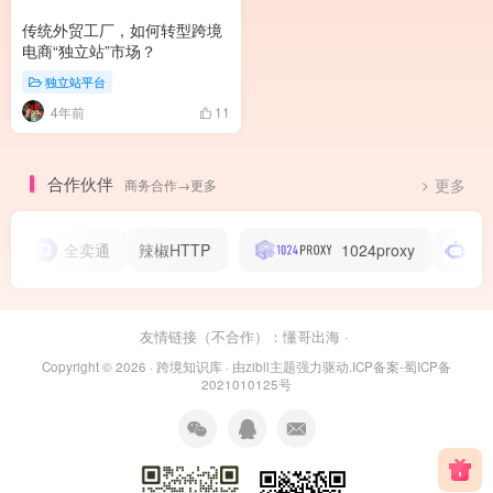
传统外贸工厂，如何转型跨境
电商“独立站”市场？
独立站平台
4年前
11
合作伙伴
商务合作→更多
更多
全卖通
辣椒HTTP
1024proxy
Sale
友情链接（不合作）：
懂哥出海
·
Copyright © 2026 ·
跨境知识库
· 由
zibll主题
强力驱动.
ICP备案-蜀ICP备
2021010125号