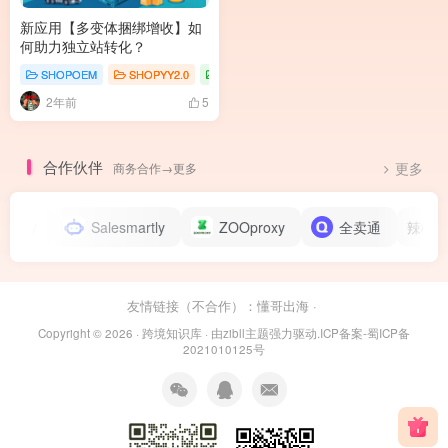
新应用【多变体捆绑增收】如
何助力独立站转化？
SHOPOEM
SHOPYY2.0
插件商城
2年前
5
合作伙伴
商务合作→更多
更多
roxy
Salesmartly
ZOOproxy
全卖通
辣椒HTT
友情链接（不合作）：
懂哥出海
·
Copyright © 2026 ·
跨境知识库
· 由
zibll主题
强力驱动.
ICP备案-蜀ICP备
2021010125号