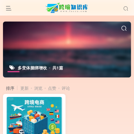
多变体捆绑增收
共1篇
排序
更新
浏览
点赞
评论