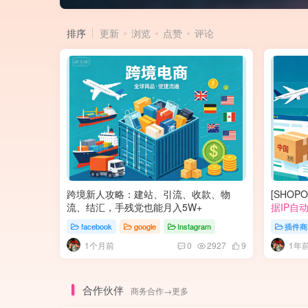
排序
更新
浏览
点赞
评论
跨境新人攻略：建站、引流、收款、物
[SHO
流、结汇，手残党也能月入5W+
据IP自
facebook
google
Instagram
插件商
1个月前
1年
0
2927
9
合作伙伴
商务合作→更多