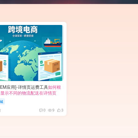
POEM应用]-详情页运费工具
如何根
动显示不同的物流配送在详情页
城
前
0
9
3