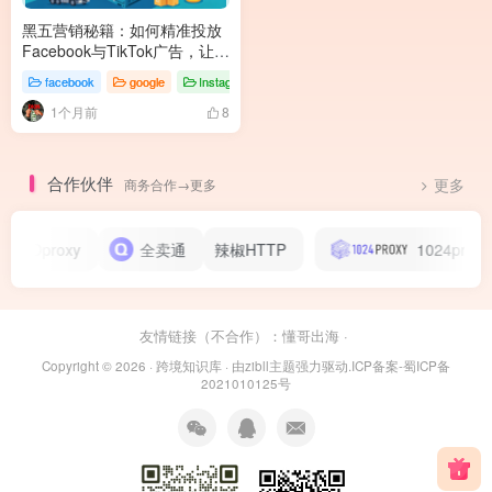
黑五营销秘籍：如何精准投放
Facebook与TikTok广告，让销
量暴增300%？
facebook
google
Instagram
1个月前
8
合作伙伴
商务合作→更多
更多
ZOOproxy
全卖通
辣椒HTTP
1024proxy
友情链接（不合作）：
懂哥出海
·
Copyright © 2026 ·
跨境知识库
· 由
zibll主题
强力驱动.
ICP备案-蜀ICP备
2021010125号