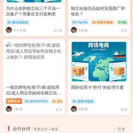
为什么你的独立站三个月冻一
独立站做仿品如何实现推广和
次账户？答案在支付架构里
收款？
独立站知识
PayPal
信用卡收款
独立站
4个月前
1年前
14
0
一线仿牌包包/鞋子/表/虚拟用
国际信用卡“拒付”的处理方案
品/成人用品等如何在独立站上
收款？
zell通道如何收款？
免费资源
SHOPYY2.0
信用卡收款
信用卡收款
独立站收款方案
1年前
4年前
3
0
合作伙伴
商务合作→更多
更多