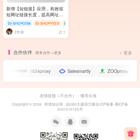
新增【短链接】应用，有效缩
短网址链接长度，提高网址识
别度
SHOPOEM
SHOPYY2.0
插件商城
2年前
1
合作伙伴
商务合作→更多
更多
1024proxy
Salesmartly
ZOOproxy
友情链接（不合作）：
懂哥出海
·
Copyright © 2026 ·
跨境知识库
· 由
zibll主题
强力驱动.
ICP备案-蜀ICP备
2021010125号