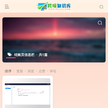
结账页信息栏
共1篇
排序
更新
浏览
点赞
评论