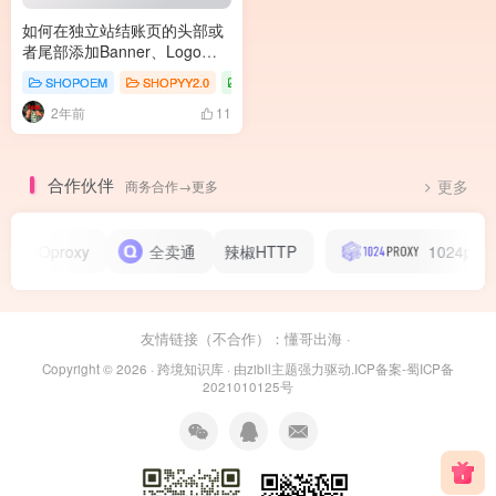
如何在独立站结账页的头部或
者尾部添加Banner、Logo、
图片或者其他补充说明？
SHOPOEM
SHOPYY2.0
插件商城
2年前
11
合作伙伴
商务合作→更多
更多
ZOOproxy
全卖通
辣椒HTTP
1024proxy
友情链接（不合作）：
懂哥出海
·
Copyright © 2026 ·
跨境知识库
· 由
zibll主题
强力驱动.
ICP备案-蜀ICP备
2021010125号