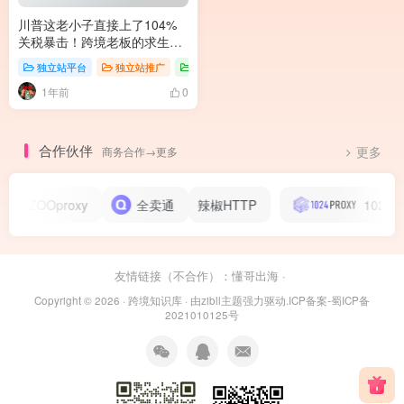
川普这老小子直接上了104%
关税暴击！跨境老板的求生指
南：要么跪，要么干！
独立站平台
独立站推广
独立站知识
1年前
0
合作伙伴
商务合作→更多
更多
ZOOproxy
全卖通
辣椒HTTP
1024pro
友情链接（不合作）：
懂哥出海
·
Copyright © 2026 ·
跨境知识库
· 由
zibll主题
强力驱动.
ICP备案-蜀ICP备
2021010125号