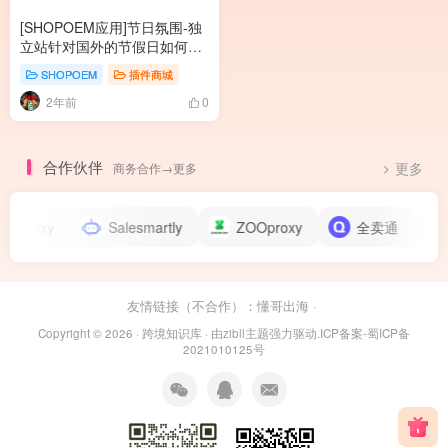
[SHOPOEM应用]节日氛围-独
立站针对国外的节假日如何配
置网站的节日特效氛围？
SHOPOEM
插件商城
2年前
0
合作伙伴
商务合作→更多
更多
4proxy
Salesmartly
ZOOproxy
全卖通
辣椒H
友情链接（不合作）：
懂哥出海
·
Copyright © 2026 ·
跨境知识库
· 由
zibll主题
强力驱动.
ICP备案-蜀ICP备
2021010125号