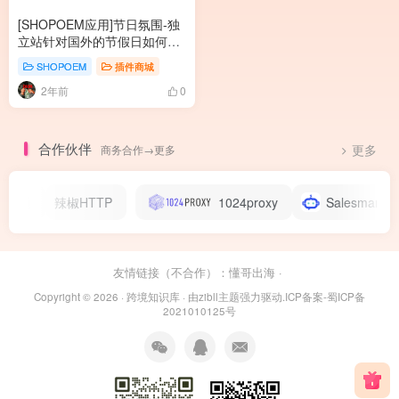
[SHOPOEM应用]节日氛围-独
立站针对国外的节假日如何配
置网站的节日特效氛围？
SHOPOEM
插件商城
2年前
0
合作伙伴
商务合作→更多
更多
卖通
辣椒HTTP
1024proxy
Salesmartly
友情链接（不合作）：
懂哥出海
·
Copyright © 2026 ·
跨境知识库
· 由
zibll主题
强力驱动.
ICP备案-蜀ICP备
2021010125号