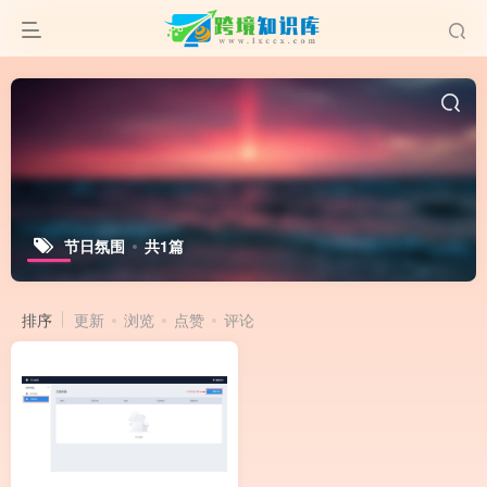
节日氛围
共1篇
排序
更新
浏览
点赞
评论