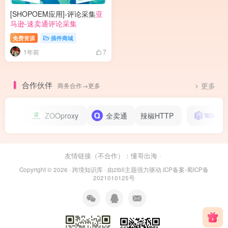
[SHOPOEM应用]-评论采集
亚
马逊-速卖通评论采集
免费资源
插件商城
1年前
7
合作伙伴
商务合作→更多
更多
rtly
ZOOproxy
全卖通
辣椒HTTP
友情链接（不合作）：
懂哥出海
·
Copyright © 2026 ·
跨境知识库
· 由
zibll主题
强力驱动.
ICP备案-蜀ICP备
2021010125号