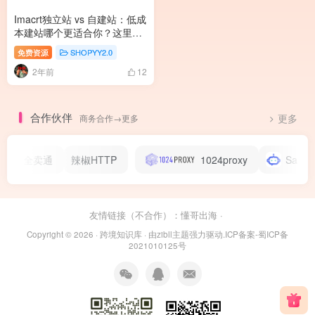
Imacrt独立站 vs 自建站：低成
本建站哪个更适合你？这里有
答案！
免费资源
SHOPYY2.0
2年前
12
合作伙伴
商务合作→更多
更多
全卖通
辣椒HTTP
1024proxy
Salesmar
友情链接（不合作）：
懂哥出海
·
Copyright © 2026 ·
跨境知识库
· 由
zibll主题
强力驱动.
ICP备案-蜀ICP备
2021010125号