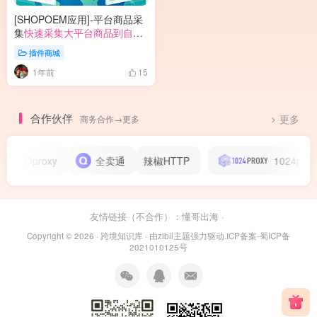
[SHOPOEM应用]-平台商品采
集
快速采集大平台商品到自己
网站
插件商城
1年前
15
合作伙伴
商务合作→更多
更多
ZOOproxy
全卖通
辣椒HTTP
1024proxy
友情链接（不合作）：
懂哥出海
·
Copyright © 2026 ·
跨境知识库
· 由
zibll主题
强力驱动.
ICP备案-蜀ICP备
2021010125号