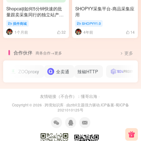
Shopcaiji如何5分钟快速的批
SHOPYY采集平台-商品采集应
量跟卖采集同行的独立站产
用
品？
插件商城
SHOPYY1.0
1个月前
4年前
32
14
合作伙伴
商务合作→更多
更多
ZOOproxy
全卖通
辣椒HTTP
1024
友情链接（不合作）：
懂哥出海
·
Copyright © 2026 ·
跨境知识库
· 由
zibll主题
强力驱动.
ICP备案-蜀ICP备
2021010125号