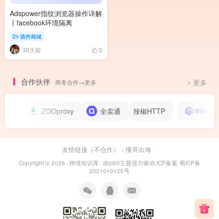
Adspower指纹浏览器操作详解
丨facebook环境隔离
插件商城
30天前
3
合作伙伴
商务合作→更多
更多
tly
ZOOproxy
全卖通
辣椒HTTP
友情链接（不合作）：
懂哥出海
·
Copyright © 2026 ·
跨境知识库
· 由
zibll主题
强力驱动.
ICP备案-蜀ICP备
2021010125号