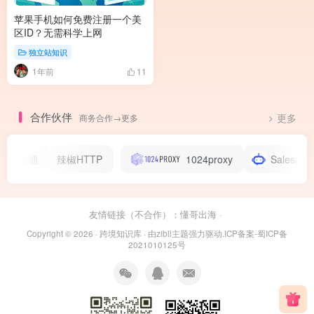
苹果手机如何免费注册一个美
区ID？无需科学上网
独立站知识
1年前
11
合作伙伴
商务合作→更多
更多
全卖通
辣椒HTTP
1024proxy
Salesmartly
友情链接（不合作）：
懂哥出海
·
Copyright © 2026 ·
跨境知识库
· 由
zibll主题
强力驱动.
ICP备案-蜀ICP备
2021010125号