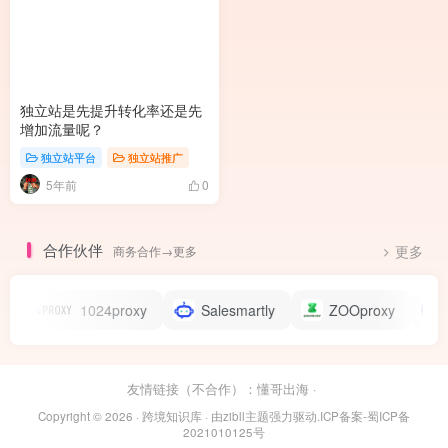
独立站是先提升转化率还是先
增加流量呢？
独立站平台
独立站推广
5年前
0
合作伙伴
商务合作→更多
更多
1024proxy
Salesmartly
ZOOproxy
全
友情链接（不合作）：
懂哥出海
·
Copyright © 2026 ·
跨境知识库
· 由
zibll主题
强力驱动.
ICP备案-蜀ICP备
2021010125号