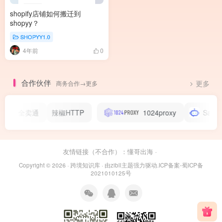
shopify店铺如何搬迁到
shopyy？
SHOPYY1.0
4年前
0
合作伙伴
商务合作→更多
更多
全卖通
辣椒HTTP
1024proxy
Salesma
友情链接（不合作）：
懂哥出海
·
Copyright © 2026 ·
跨境知识库
· 由
zibll主题
强力驱动.
ICP备案-蜀ICP备
2021010125号