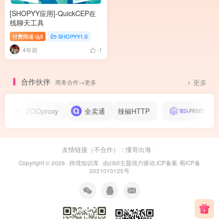
[SHOPYY应用]-QuickCEP在
线聊天工具
付费阅读
5
SHOPYY1.0
4年前
-1
合作伙伴
商务合作→更多
更多
ZOOproxy
全卖通
辣椒HTTP
1024
友情链接（不合作）：
懂哥出海
·
Copyright © 2026 ·
跨境知识库
· 由
zibll主题
强力驱动.
ICP备案-蜀ICP备
2021010125号