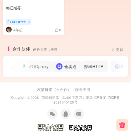
每日签到
SHOPYY1.0
4年前
0
合作伙伴
商务合作→更多
更多
martly
ZOOproxy
全卖通
辣椒HTTP
友情链接（不合作）：
懂哥出海
·
Copyright © 2026 ·
跨境知识库
· 由
zibll主题
强力驱动.
ICP备案-蜀ICP备
2021010125号