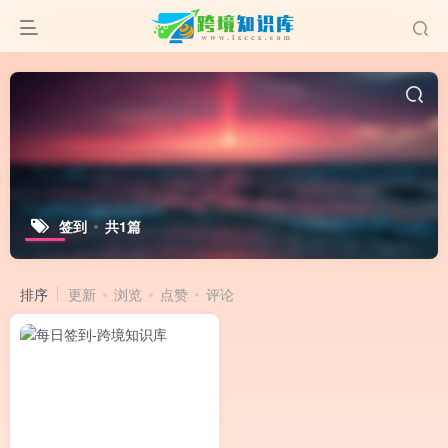
签到
共1篇
排序
更新
浏览
点赞
评论