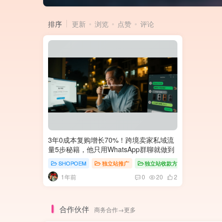
排序
更新
浏览
点赞
评论
3年0成本复购增长70%！跨境卖家私域流
量5步秘籍，他只用WhatsApp群聊就做到
SHOPOEM
独立站推广
独立站收款方案
1年前
0
20
2
合作伙伴
商务合作→更多