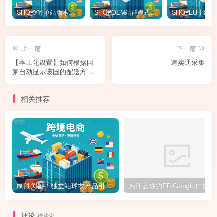
SHOPYY 单站版本怎么收费？有免佣金额度吗？一年多少钱？
SHOPOEM站群模式怎么收费？不限品不封店独立站站群，送10个企业版网站！建站全免费！开通找站长
上一篇
下一篇
【本土化设置】如何根据国
速卖通采集
家自动显示该国的配送方
式、支付方式、货币
相关推荐
制胜关键！独立站球衣产品引流与支付，全面解析成功的注意事项与策略！
为什么你的FB
评论
抢沙发