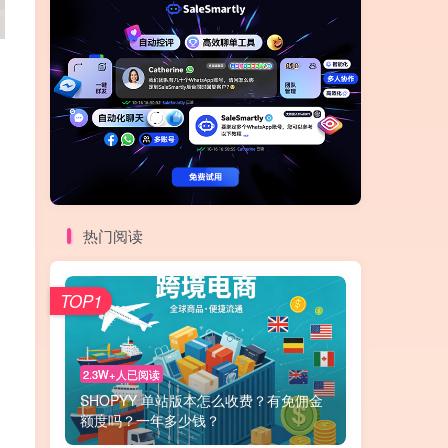
热门阅读
TOP1
2.3W+人已阅读
SHOPYY 单站版本怎么收费？有免佣金
额度吗？一年多少钱？