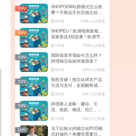
SHOPOEM站群模式怎么收
TOP2
费？不限品不封店独立站站
群，送10个企业版网站！建
4年前
1.2W+人已阅读
站全免费！开通找站长
SHOPEU丨欧洲电商新规，
TOP3
卖家靠这3招逆袭！欧洲节点
SHOPEU-SAAS独立站上
1年前
7708人已阅读
。
线。
国际假发市场如今怎么样？
TOP4
跨境独立站如何做假发？
3年前
4556人已阅读
制胜关键！独立站球衣产品
TOP5
引流与支付，全面解析成功
的注意事项与策略！
3年前
3341人已阅读
跨境新人攻略：建站、引
TOP6
流、收款、物流、结汇，手
残党也能月入5W+
1年前
2927人已阅读
当下比较火的独立站POD模
TOP7
式好做吗？有哪些需要注意