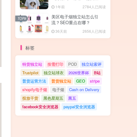
的地方？
1年前
2784人已阅读
美区电子烟独立站怎么引
TOP8
流？SEO重点在哪？
36天前
2656人已阅读
标签
特货独立站
按需打印
POD
独立站索评
Trustpilot
独立站球衣
2026世界杯
B站
普货运营方法
普货独立站
GEO
stripe
shopify电子烟
电子烟
Cash on Delivery
投放干货
黑色星期五
黑五
facebook安全浏览器
paypal安全浏览器