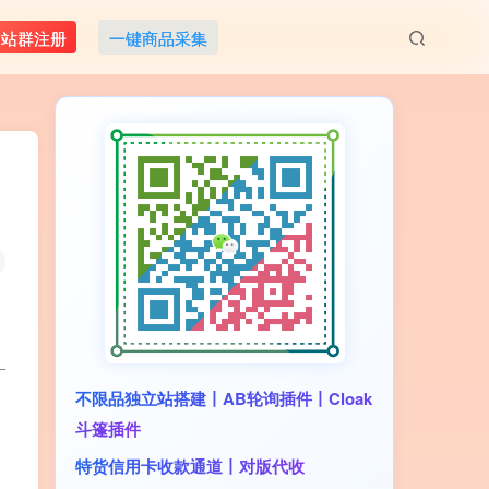
M站群注册
一键商品采集
_
不限品独立站搭建丨AB轮询插件丨Cloak
斗篷插件
特货信用卡收款通道丨对版代收