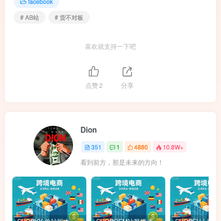
facebook
# AB站
# 货不对板
喜欢就支持一下吧
点赞
2
分享
Dion
351
1
4880
10.8W+
看到前方，那是未来的方向！