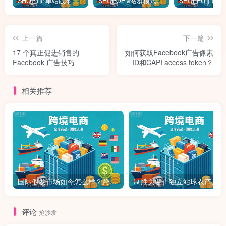
SHOPYY 单站版本怎么收费？有免佣金额度吗？一年多少钱？
SHOPOEM站群模式怎么收费？不限品不封店独立站站群，送10个企业版网站！建站全免费！开通找站长
上一篇
下一篇
17 个真正促进销售的
如何获取Facebook广告像素
Facebook 广告技巧
ID和CAPI access token？
相关推荐
国际假发市场如今怎么样？跨境独立站如何做假发？
制胜
评论
抢沙发