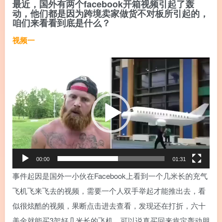
最近，国外有两个facebook开箱视频引起了轰
动，他们都是因为跨境卖家做货不对板所引起的，
咱们来看看到底是什么？
视频一
视
频
播
放
器
00:00
01:31
事件起因是国外一小伙在Facebook上看到一个几米长的充气
飞机飞来飞去的视频，需要一个人双手举起才能推出去，看
似很炫酷的视频，果断点击进去查看，发现还在打折，六十
美金就能买3架好几米长的飞机，可以说真买回来肯定轰动朋