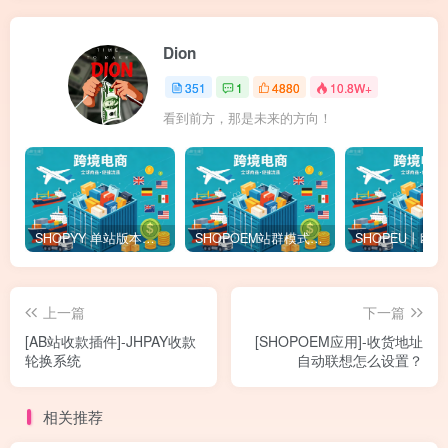
Dion
351
1
4880
10.8W+
看到前方，那是未来的方向！
SHOPYY 单站版本怎么收费？有免佣金额度吗？一年多少钱？
SHOPOEM站群模式怎么收费？不限品不封店独立站站群，送10个企业版网站！建站全免费！开通找站长
上一篇
下一篇
[AB站收款插件]-JHPAY收款
[SHOPOEM应用]-收货地址
轮换系统
自动联想怎么设置？
相关推荐