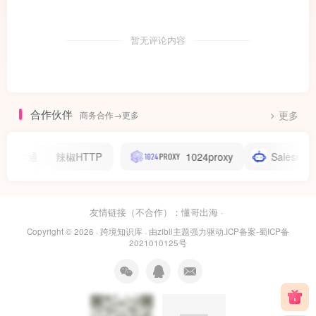
暂无评论内容
合作伙伴
商务合作→更多
更多
卖通
辣椒HTTP
1024proxy
Salesmartly
友情链接（不合作）：
懂哥出海
·
Copyright © 2026 ·
跨境知识库
· 由
zibll主题
强力驱动.
ICP备案-蜀ICP备
2021010125号