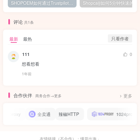
SHOPOEM如何通过Trustpilot 自动索评？
Shopcaiji如何5分
评论
共1条
只看作者
最新
最热
111
0
想看想看
1年前
合作伙伴
商务合作→更多
更多
Oproxy
全卖通
辣椒HTTP
1024proxy
友情链接（不合作）：
懂哥出海
·