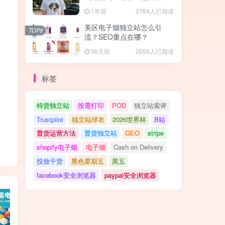
的地方？
1年前
2784人已阅读
美区电子烟独立站怎么引
TOP8
流？SEO重点在哪？
36天前
2656人已阅读
标签
特货独立站
按需打印
POD
独立站索评
Trustpilot
独立站球衣
2026世界杯
B站
普货运营方法
普货独立站
GEO
stripe
shopify电子烟
电子烟
Cash on Delivery
投放干货
黑色星期五
黑五
facebook安全浏览器
paypal安全浏览器