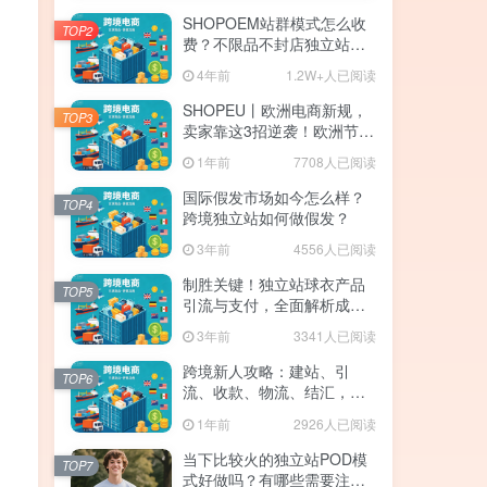
SHOPOEM站群模式怎么收
TOP2
费？不限品不封店独立站站
群，送10个企业版网站！建
4年前
1.2W+人已阅读
站全免费！开通找站长
SHOPEU丨欧洲电商新规，
TOP3
卖家靠这3招逆袭！欧洲节点
SHOPEU-SAAS独立站上
1年前
7708人已阅读
线。
国际假发市场如今怎么样？
TOP4
跨境独立站如何做假发？
3年前
4556人已阅读
制胜关键！独立站球衣产品
TOP5
引流与支付，全面解析成功
的注意事项与策略！
3年前
3341人已阅读
跨境新人攻略：建站、引
TOP6
流、收款、物流、结汇，手
残党也能月入5W+
1年前
2926人已阅读
当下比较火的独立站POD模
TOP7
式好做吗？有哪些需要注意