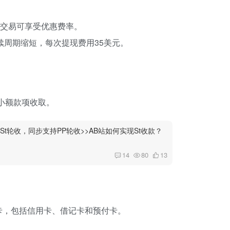
。
大额交易可享受优惠费率。
后续周期缩短，每次提现费用35美元。
适合小额款项收取。
t轮收，同步支持PP轮收>>AB站如何实现St收款？
14
80
13
卡，包括信用卡、借记卡和预付卡。