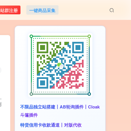
M站群注册
一键商品采集
_
到
不限品独立站搭建丨AB轮询插件丨Cloak
斗篷插件
特货信用卡收款通道丨对版代收