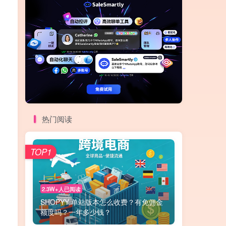
热门阅读
TOP1
2.3W+人已阅读
SHOPYY 单站版本怎么收费？有免佣金
额度吗？一年多少钱？