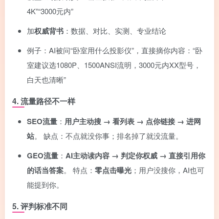
4K”“3000元内”
加
权威背书
：数据、对比、实测、专业结论
例子：AI被问“卧室用什么投影仪”，直接摘你内容：“卧
室建议选1080P、1500ANSI流明，3000元内XX型号，
白天也清晰”
4. 流量路径不一样
SEO流量
：
用户主动搜 → 看列表 → 点你链接 → 进网
站
。 缺点：不点就没你事；排名掉了就没流量。
GEO流量
：
AI主动读内容 → 判定你权威 → 直接引用你
的话当答案
。 特点：
零点击曝光
；用户没搜你，AI也可
能提到你。
5. 评判标准不同