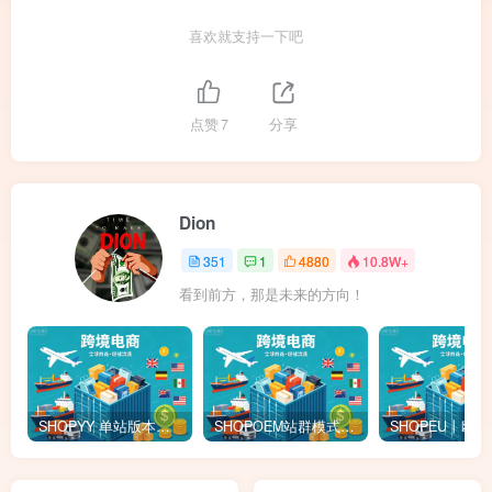
喜欢就支持一下吧
点赞
7
分享
Dion
351
1
4880
10.8W+
看到前方，那是未来的方向！
SHOPYY 单站版本怎么收费？有免佣金额度吗？一年多少钱？
SHOPOEM站群模式怎么收费？不限品不封店独立站站群，送10个企业版网站！建站全免费！开通找站长