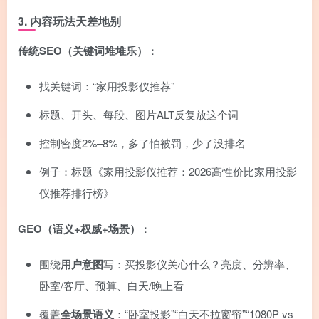
3. 内容玩法天差地别
传统SEO（关键词堆堆乐）
：
找关键词：“家用投影仪推荐”
标题、开头、每段、图片ALT反复放这个词
控制密度2%–8%，多了怕被罚，少了没排名
例子：标题《家用投影仪推荐：2026高性价比家用投影
仪推荐排行榜》
GEO（语义+权威+场景）
：
围绕
用户意图
写：买投影仪关心什么？亮度、分辨率、
卧室/客厅、预算、白天/晚上看
覆盖
全场景语义
：“卧室投影”“白天不拉窗帘”“1080P vs