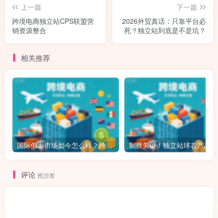
上一篇
下一篇
跨境电商独立站CPS联盟营
2026外贸真话：只靠平台必
销资源整合
死？独立站到底是不是坑？
相关推荐
国际假发市场如今怎么样？跨境独立站如何做假发？
制胜
评论
抢沙发