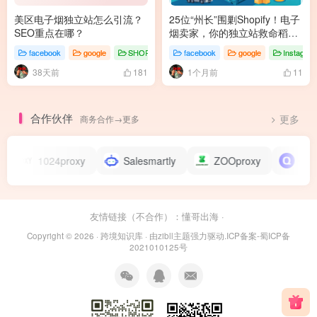
美区电子烟独立站怎么引流？
25位“州长”围剿Shopify！电子
SEO重点在哪？
烟卖家，你的独立站救命稻草
这样抓！
facebook
google
SHOPOEM
facebook
google
Instagra
38天前
1个月前
181
11
合作伙伴
商务合作→更多
更多
1024proxy
Salesmartly
ZOOproxy
全卖
友情链接（不合作）：
懂哥出海
·
Copyright © 2026 ·
跨境知识库
· 由
zibll主题
强力驱动.
ICP备案-蜀ICP备
2021010125号