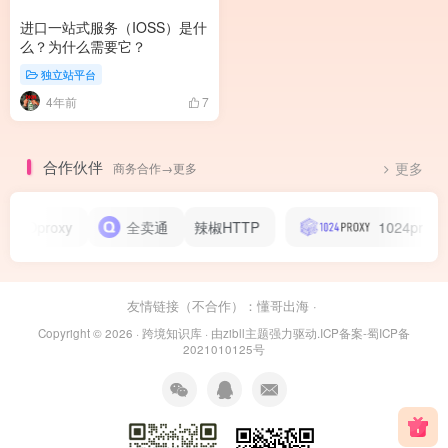
进口一站式服务（IOSS）是什
么？为什么需要它？
独立站平台
4年前
7
合作伙伴
商务合作→更多
更多
ZOOproxy
全卖通
辣椒HTTP
1024proxy
友情链接（不合作）：
懂哥出海
·
Copyright © 2026 ·
跨境知识库
· 由
zibll主题
强力驱动.
ICP备案-蜀ICP备
2021010125号