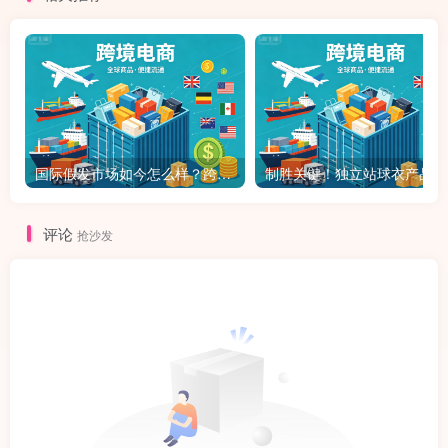
国际假发市场如今怎么样？跨境独立站如何做假发？
制胜
评论
抢沙发