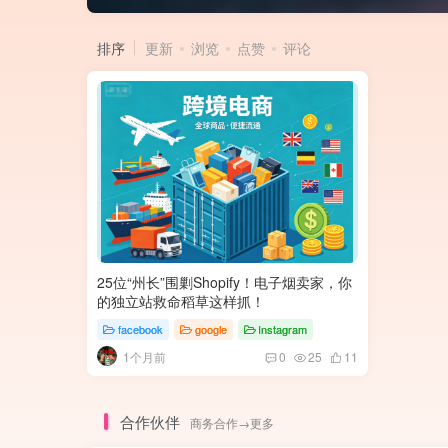
排序
更新
浏览
点赞
评论
25位“州长”围剿Shopify！电子烟卖家，你
的独立站救命稻草这样抓！
facebook
google
Instagram
1个月前
0
25
11
合作伙伴
商务合作→更多