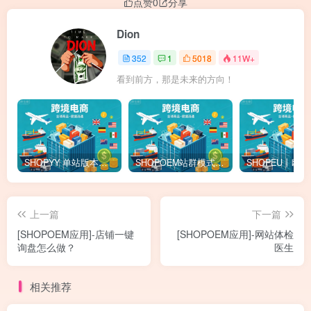
点赞
0
分享
Dion
352
1
5018
11W+
看到前方，那是未来的方向！
SHOPYY 单站版本怎么收费？有免佣金额度吗？一年多少钱？
SHOPOEM站群模式怎么收费？不限品不封店独立站站群，送10个企业版网站！建站全免费！开通找站长
上一篇
下一篇
[SHOPOEM应用]-店铺一键
[SHOPOEM应用]-网站体检
询盘怎么做？
医生
相关推荐