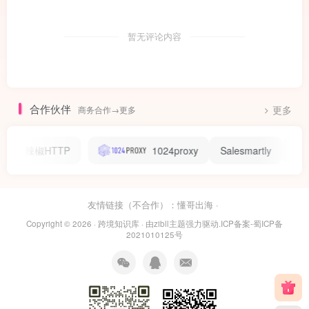
暂无评论内容
合作伙伴
商务合作→更多
更多
辣椒HTTP
1024proxy
Salesmartly
ZO
友情链接（不合作）：
懂哥出海
·
Copyright © 2026 ·
跨境知识库
· 由
zibll主题
强力驱动.
ICP备案-蜀ICP备
2021010125号