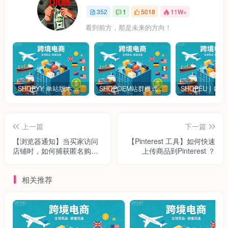
352
1
5018
11W+
看到前方，那是未来的方向！
SHOPYY 单站版本怎么收费？有免佣金额度吗？一年多少钱？
SHOPOEM站群模式怎么收费？不限品不封店独立站站群，送10个企业版网站！建站全免费！开通找站长
上一篇
下一篇
【浏览器通知】当买家访问
【Pinterest 工具】如何快速
店铺时，如何捕获匿名购物
上传商品到Pinterest ？
者进行浏览器通知营销？
相关推荐