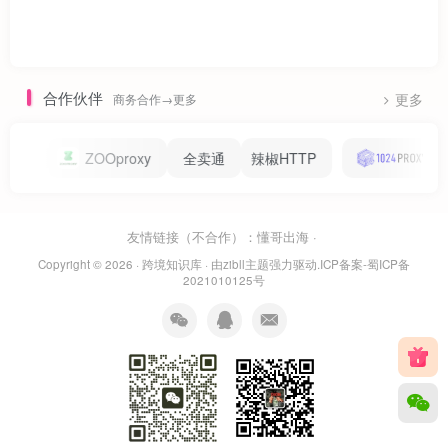
合作伙伴
商务合作→更多
更多
Oproxy
全卖通
辣椒HTTP
1024proxy
Sa
友情链接（不合作）：
懂哥出海
·
Copyright © 2026 ·
跨境知识库
· 由
zibll主题
强力驱动.
ICP备案-蜀ICP备
2021010125号