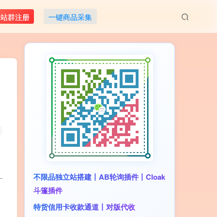
M站群注册
一键商品采集
_
不限品独立站搭建丨AB轮询插件丨Cloak
斗篷插件
特货信用卡收款通道丨对版代收