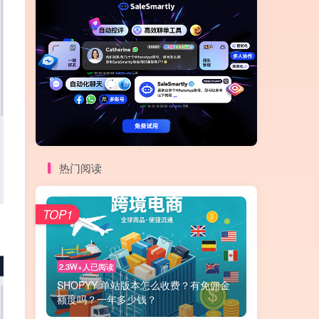
热门阅读
TOP1
2.3W+人已阅读
SHOPYY 单站版本怎么收费？有免佣金
额度吗？一年多少钱？