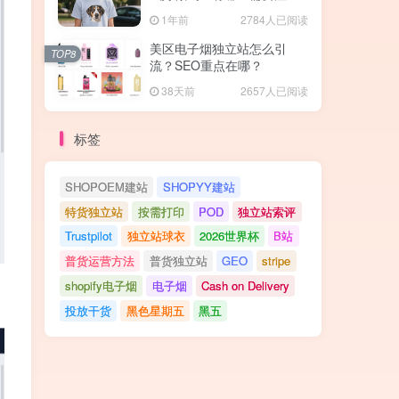
的地方？
1年前
2784人已阅读
美区电子烟独立站怎么引
TOP8
流？SEO重点在哪？
38天前
2657人已阅读
标签
SHOPOEM建站
SHOPYY建站
特货独立站
按需打印
POD
独立站索评
Trustpilot
独立站球衣
2026世界杯
B站
普货运营方法
普货独立站
GEO
stripe
shopify电子烟
电子烟
Cash on Delivery
投放干货
黑色星期五
黑五