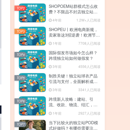
SHOPOEM站群模式怎么收
TOP2
费？不限品不封店独立站站
群，送10个企业版网站！建
4年前
1.2W+人已阅读
站全免费！开通找站长
SHOPEU丨欧洲电商新规，
TOP3
卖家靠这3招逆袭！欧洲节点
SHOPEU-SAAS独立站上
1年前
7708人已阅读
线。
国际假发市场如今怎么样？
TOP4
跨境独立站如何做假发？
3年前
4556人已阅读
制胜关键！独立站球衣产品
TOP5
引流与支付，全面解析成功
的注意事项与策略！
3年前
3341人已阅读
跨境新人攻略：建站、引
TOP6
流、收款、物流、结汇，手
残党也能月入5W+
1年前
2927人已阅读
当下比较火的独立站POD模
TOP7
式好做吗？有哪些需要注意