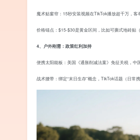
魔术贴窗帘：15秒安装视频在TikTok播放超千万，客单
价格锚点：$15-$30是黄金区间，比如可撕式地砖贴（
4、户外刚需：政策红利加持
便携太阳能板：美国《通胀削减法案》免征关税，中国
战术腰带：绑定“末日生存”概念，TikTok话题
（日常携