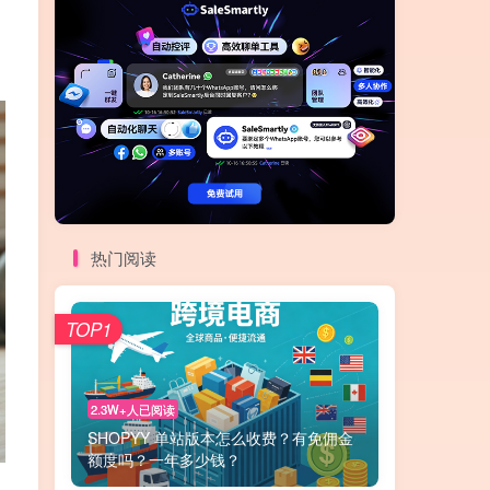
热门阅读
TOP1
2.3W+人已阅读
SHOPYY 单站版本怎么收费？有免佣金
额度吗？一年多少钱？