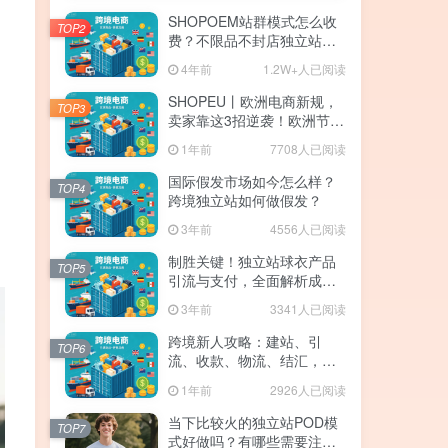
SHOPOEM站群模式怎么收
TOP2
费？不限品不封店独立站站
群，送10个企业版网站！建
4年前
1.2W+人已阅读
站全免费！开通找站长
SHOPEU丨欧洲电商新规，
TOP3
卖家靠这3招逆袭！欧洲节点
SHOPEU-SAAS独立站上
1年前
7708人已阅读
线。
国际假发市场如今怎么样？
TOP4
跨境独立站如何做假发？
3年前
4556人已阅读
制胜关键！独立站球衣产品
TOP5
引流与支付，全面解析成功
的注意事项与策略！
3年前
3341人已阅读
跨境新人攻略：建站、引
TOP6
流、收款、物流、结汇，手
残党也能月入5W+
1年前
2926人已阅读
当下比较火的独立站POD模
TOP7
式好做吗？有哪些需要注意