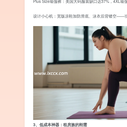
Plus Size瑜伽裤：美国大码服装缺口达37%，4X
设计小心机：宽版凉鞋加防滑底、泳衣后背镂空——功能性+审
3、低成本神器：租房族的刚需