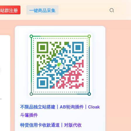
M站群注册
一键商品采集
_
不限品独立站搭建丨AB轮询插件丨Cloak
斗篷插件
特货信用卡收款通道丨对版代收