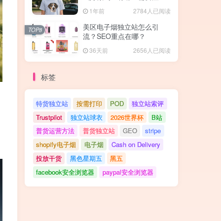
的地方？
1年前
2784人已阅读
美区电子烟独立站怎么引
TOP8
流？SEO重点在哪？
36天前
2656人已阅读
标签
特货独立站
按需打印
POD
独立站索评
Trustpilot
独立站球衣
2026世界杯
B站
普货运营方法
普货独立站
GEO
stripe
shopify电子烟
电子烟
Cash on Delivery
投放干货
黑色星期五
黑五
facebook安全浏览器
paypal安全浏览器