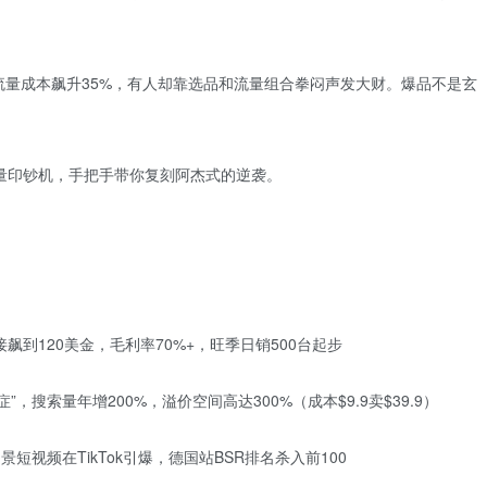
”流量成本飙升35%，有人却靠选品和流量组合拳闷声发大财。爆品不是玄
量印钞机，手把手带你复刻阿杰式的逆袭。
到120美金，毛利率70%+，旺季日销500台起步
搜索量年增200%，溢价空间高达300%（成本$9.9卖$39.9）
短视频在TikTok引爆，德国站BSR排名杀入前100