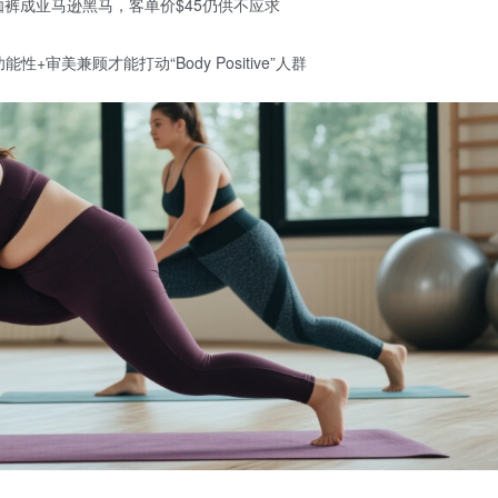
L瑜伽裤成亚马逊黑马，客单价$45仍供不应求
美兼顾才能打动“Body Positive”人群