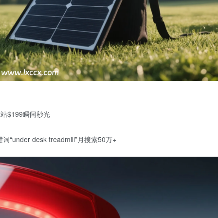
站$199瞬间秒光
er desk treadmill”月搜索50万+