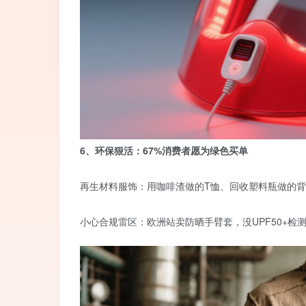
6、环保狠活：67%消费者愿为绿色买单
再生材料服饰：用咖啡渣做的T恤、回收塑料瓶做的背
小心合规雷区：欧洲站卖防晒手臂套，没UPF50+检