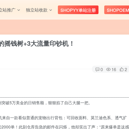
立站推广
独立站收款
SHOPYY单站注册
SHOPOE
入的摇钱树+3大流量印钞机！
0
16
2
________________________________________________________
刚突破5万美金的日销售额，狠狠掐了自己大腿一把。
机来自一款看似普通的宠物出行背包：可回收面料、莫兰迪色系、透气扩
爆卖2000单！此刻仓库告急的邮件在闪烁，他却笑出了声：“原来爆单是这感