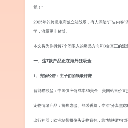
觉！”
2025年的跨境电商独立站战场，有人深陷“广告内卷
学，流量更非赌博。
本文将为你拆解7个闭眼入的爆品方向和3台真正的流
一、这7款产品正在海外狂吸金
1、宠物经济：主子们的钱最好赚
智能猫砂盆：中国供应链成本35美金，美国站售价直接飙
宠物情绪产品：抗焦虑毯、舒缓香薰，专治“分离焦虑症”，
出行神器：欧洲站带摄像头宠物背包，靠“地铁遛狗”场景