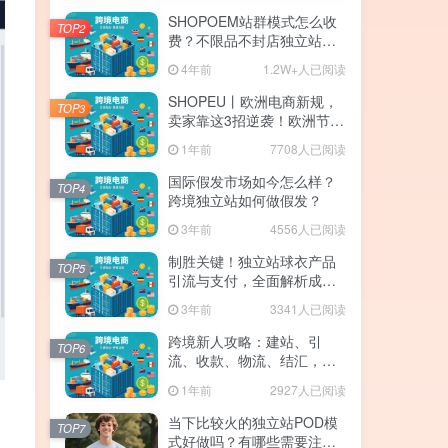
SHOPOEM站群模式怎么收
TOP2
费？不限品不封店独立站站
群，送10个企业版网站！建
4年前
1.2W+人已阅读
站全免费！开通找站长
SHOPEU丨欧洲电商新规，
TOP3
卖家靠这3招逆袭！欧洲节点
SHOPEU-SAAS独立站上
1年前
7708人已阅读
线。
国际假发市场如今怎么样？
TOP4
跨境独立站如何做假发？
3年前
4556人已阅读
制胜关键！独立站球衣产品
TOP5
引流与支付，全面解析成功
的注意事项与策略！
3年前
3341人已阅读
跨境新人攻略：建站、引
TOP6
流、收款、物流、结汇，手
残党也能月入5W+
1年前
2927人已阅读
当下比较火的独立站POD模
TOP7
式好做吗？有哪些需要注意