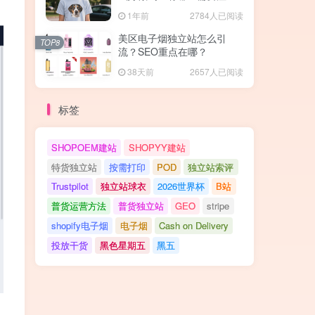
的地方？
1年前
2784人已阅读
美区电子烟独立站怎么引
TOP8
流？SEO重点在哪？
38天前
2657人已阅读
标签
SHOPOEM建站
SHOPYY建站
特货独立站
按需打印
POD
独立站索评
Trustpilot
独立站球衣
2026世界杯
B站
普货运营方法
普货独立站
GEO
stripe
shopify电子烟
电子烟
Cash on Delivery
投放干货
黑色星期五
黑五