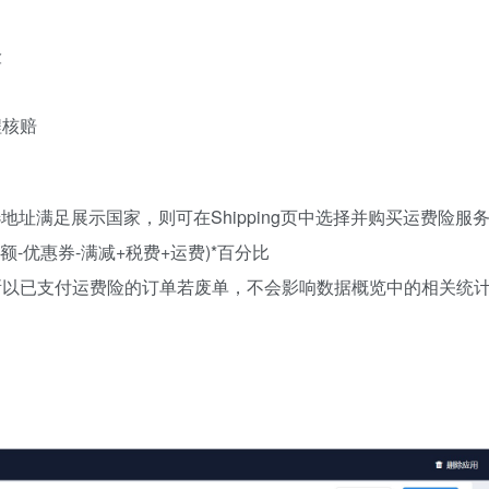
险
程核赔
的所选地址满足展示国家，则可在Shipping页中选择并购买运费险服
-优惠券-满减+税费+运费)*百分比
所以已支付运费险的订单若废单，不会影响数据概览中的相关统