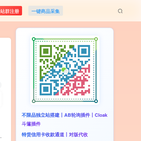
M站群注册
一键商品采集
不限品独立站搭建丨AB轮询插件丨Cloak
斗篷插件
特货信用卡收款通道丨对版代收
_