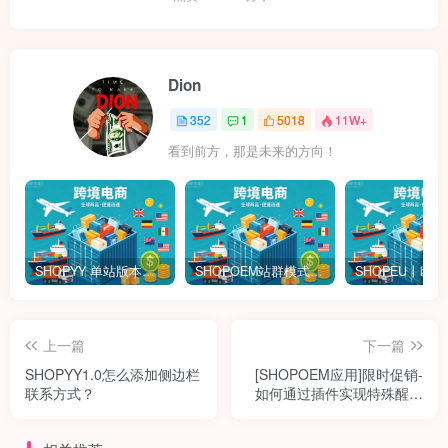
Dion
352
1
5018
11W+
看到前方，那是未来的方向！
SHOPYY 单站版本怎么收费？有免佣金额度吗？一年多少钱？
SHOPOEM站群模式怎么收费？不限品不封店独立站站群，送10个企业版网站！建站全免费！开通找站长
上一篇
下一篇
SHOPYY1.0怎么添加侧边栏
[SHOPOEM应用]限时促销-
联系方式？
如何通过插件实现特殊醒目
的活动？