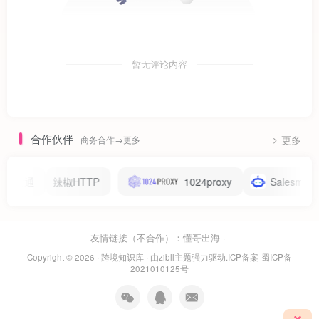
暂无评论内容
合作伙伴
商务合作→更多
更多
辣椒HTTP
1024proxy
Salesmartly
ZOOp
友情链接（不合作）：
懂哥出海
·
Copyright © 2026 ·
跨境知识库
· 由
zibll主题
强力驱动.
ICP备案-蜀ICP备
2021010125号