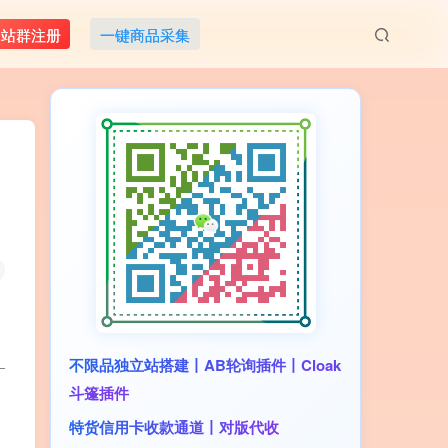
M站群注册
一键商品采集
_
不限品独立站搭建丨AB轮询插件丨Cloak
斗篷插件
特货信用卡收款通道丨对版代收