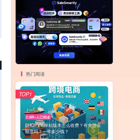
热门阅读
TOP1
2.3W+人已阅读
SHOPYY 单站版本怎么收费？有免佣金
额度吗？一年多少钱？