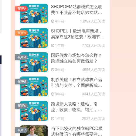
SHOPOEM站群模式怎么收
TOP2
费？不限品不封店独立站站
群，送10个企业版网站！建
4年前
1.2W+人已阅读
站全免费！开通找站长
SHOPEU丨欧洲电商新规，
TOP3
卖家靠这3招逆袭！欧洲节点
SHOPEU-SAAS独立站上
1年前
7708人已阅读
线。
国际假发市场如今怎么样？
TOP4
跨境独立站如何做假发？
3年前
4556人已阅读
制胜关键！独立站球衣产品
TOP5
引流与支付，全面解析成功
的注意事项与策略！
3年前
3341人已阅读
跨境新人攻略：建站、引
TOP6
流、收款、物流、结汇，手
残党也能月入5W+
1年前
2927人已阅读
当下比较火的独立站POD模
TOP7
式好做吗？有哪些需要注意