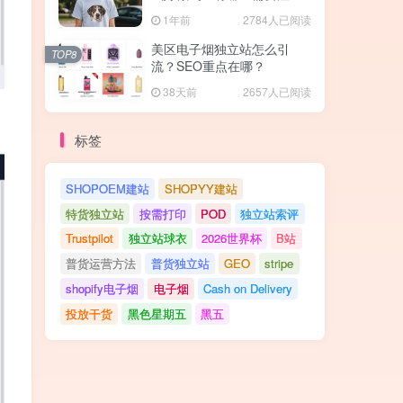
的地方？
1年前
2784人已阅读
美区电子烟独立站怎么引
TOP8
流？SEO重点在哪？
38天前
2657人已阅读
标签
SHOPOEM建站
SHOPYY建站
特货独立站
按需打印
POD
独立站索评
Trustpilot
独立站球衣
2026世界杯
B站
普货运营方法
普货独立站
GEO
stripe
shopify电子烟
电子烟
Cash on Delivery
投放干货
黑色星期五
黑五